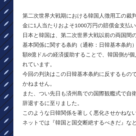
第二次世界大戦期における韓国人徴用工の裁
金に1人当たりおよそ1000万円の賠償金支払
日本と韓国は、第二次世界大戦以前の両国間の
基本関係に関する条約（通称：日韓基本条約
額8億ドルの経済援助することで、韓国側が
れています。
今回の判決はこの日韓基本条約に反するもの
かねません。
また、つい先日も済州島での国際観艦式で自
辞退するに至りました。
このような日韓関係を著しく悪化させかねな
ネットでは『韓国と国交断絶するべきだ』な