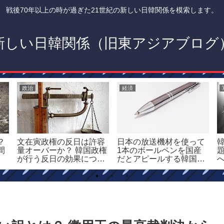
戦後70年以上の時が過ぎた21世紀の新しい日韓関係を模索します。
新しい日韓関係（旧東アジアブログ
政治
経済
？
文在寅政権の反日は許容
日本の放送機材を使って
間
量オーバーか？ 韓国政権
1本のボールペンを国産
が行う反日の効果につい
だとアピールする韓国人
て
キャスターについて