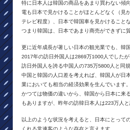
特に日本人は韓国の商品をあまり買わない傾
電も日本で見かけることがほとんどなく（見か
テレビ程度）、日本で韓国車を見かけること
つまり韓国は、日本であまり商売ができずに
更に近年成長が著しい日本の観光業でも、韓
2017年の訪日外国人は2869万1000人でし
訪日外国人を誇る中国人の735万5800人と同
中国と韓国の人口差を考えれば、韓国人が日
業においても相当の経済効果を生んでいます
かつては物価の違いから、韓国から日本に来
もありますが、昨年の訪韓日本人は223万人
以上のような状況を考えると、日本にとって
くれる常連客のような存在と言えます。