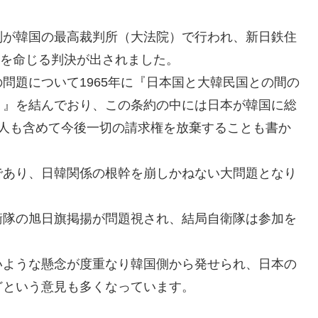
判が韓国の最高裁判所（大法院）で行われ、新日鉄住
いを命じる判決が出されました。
問題について1965年に『日本国と大韓民国との間の
）』を結んでおり、この条約の中には日本が韓国に総
個人も含めて今後一切の請求権を放棄することも書か
であり、日韓関係の根幹を崩しかねない大問題となり
衛隊の旭日旗掲揚が問題視され、結局自衛隊は参加を
いような懸念が度重なり韓国側から発せられ、日本の
どという意見も多くなっています。