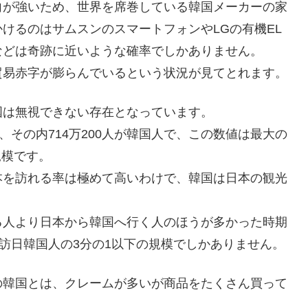
向が強いため、世界を席巻している韓国メーカーの家
けるのはサムスンのスマートフォンやLGの有機EL
などは奇跡に近いような確率でしかありません。
貿易赤字が膨らんでいるという状況が見てとれます。
国は無視できない存在となっています。
たが、その内714万200人が韓国人で、この数値は最大の
規模です。
本を訪れる率は極めて高いわけで、韓国は日本の観光
。
る人より日本から韓国へ行く人のほうが多かった時期
と訪日韓国人の3分の1以下の規模でしかありません。
の韓国とは、クレームが多いが商品をたくさん買って