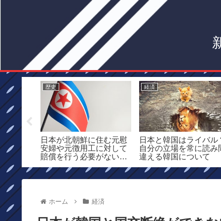
歴史
経済
後に批判
日本が北朝鮮に住む元慰
日本と韓国はライバル
ことを前
安婦や元徴用工に対して
自分の立場を常に読み
賠償を行う必要がない理
違える韓国について
由
ホーム
経済