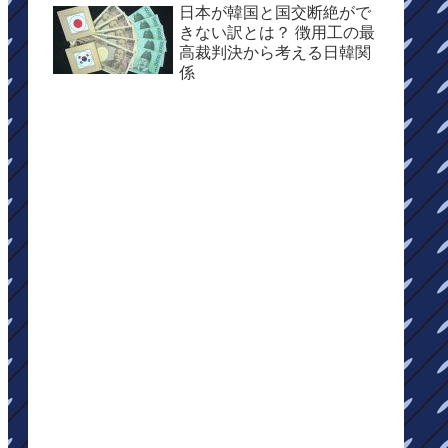
日本が韓国と国交断絶がで
きない訳とは？ 徴用工の最
高裁判決から考える日韓関
係