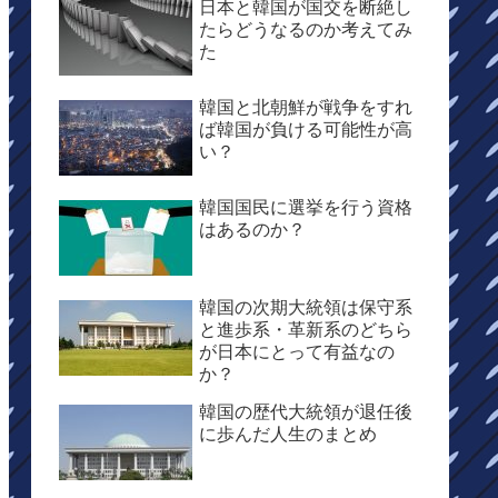
日本と韓国が国交を断絶し
たらどうなるのか考えてみ
た
韓国と北朝鮮が戦争をすれ
ば韓国が負ける可能性が高
い？
韓国国民に選挙を行う資格
はあるのか？
韓国の次期大統領は保守系
と進歩系・革新系のどちら
が日本にとって有益なの
か？
韓国の歴代大統領が退任後
に歩んだ人生のまとめ