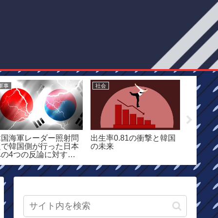
）
軍事
社会
経済
韓国海軍レーダー照射問
出生率0.81の衝撃と韓国
日韓関
題で韓国側が行った日本
の未来
史問題
への4つの反論に対する
因とは
更なる反論