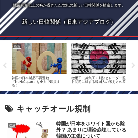
戦後70年以上の時が過ぎた21世紀の新しい日韓関係を模索します。
新しい日韓関係（旧東アジアブログ）
経済
社会
経
ワイ
韓国の日本製品不買運動
徴用工（募集工）判決とレーダー照
半導
『NoNoJapan』を全力で応援す
射問題に対する韓国人の考え方の差
正し
る！
キャッチオール規制
韓国が日本をホワイト国から除
政治
外？ あまりに理論崩壊している
韓国の主張について