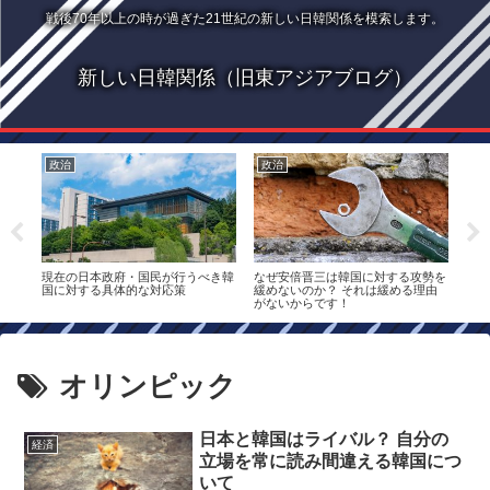
戦後70年以上の時が過ぎた21世紀の新しい日韓関係を模索します。
新しい日韓関係（旧東アジアブログ）
政治
政治
社
許可
現在の日本政府・国民が行うべき韓
なぜ安倍晋三は韓国に対する攻勢を
なぜ
いの
国に対する具体的な対応策
緩めないのか？ それは緩める理由
か？
がないからです！
は国
オリンピック
日本と韓国はライバル？ 自分の
経済
立場を常に読み間違える韓国につ
いて